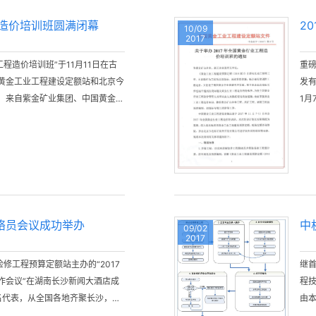
程造价培训班圆满闭幕
2
10/09
2017
工程造价培训班”于11月11日在古
重
黄金工业工程建设定额站和北京今
发有
，来自紫金矿业集团、中国黄金集
1月
、山东中矿集团、灵宝金源矿业股
中煤五建等148名领导和学员积极
提高。
络员会议成功举办
中
09/02
2017
备检修工程预算定额站主办的“2017
继
作会议”在湖南长沙新闻大酒店成
程
名代表，从全国各地齐聚长沙，探
由
及存在的问题、听取对2018版
中