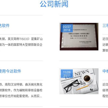
公司新闻
达软件
三
02/27
2018
钢，英文简称TISCO）是集矿山
近
易为一体的国家特大型钢铁联合企
达
。
算
适
定
正式
使用今达软件
中
11/29
提
2017
铁、南阳汉冶特钢、曲沃闽光焦化
近
预算软件，作为编制和审核设备检
级
修单位也开始配套使用，从而实现
程
一：定额标准统一、取费统一、软
融