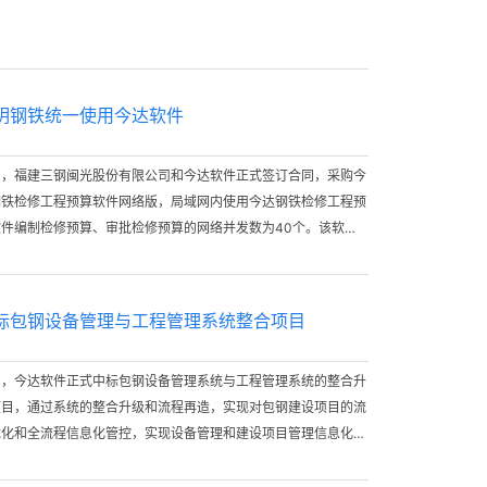
明钢铁统一使用今达软件
日，福建三钢闽光股份有限公司和今达软件正式签订合同，采购今
钢铁检修工程预算软件网络版，局域网内使用今达钢铁检修工程预
软件编制检修预算、审批检修预算的网络并发数为40个。该软件
用于冶金设备检修工程预算定额站出版的《钢铁企业检修工程预算
额（2009年版）》，今达软件承诺冶金设备检修工程预算定额站
发布2018版检修预算之后，免费给三钢提供2018版定额库、并
标包钢设备管理与工程管理系统整合项目
供及时周到的软件培训、技术服务等相关售后服务。
日，今达软件正式中标包钢设备管理系统与工程管理系统的整合升
项目，通过系统的整合升级和流程再造，实现对包钢建设项目的流
优化和全流程信息化管控，实现设备管理和建设项目管理信息化的
合管理。