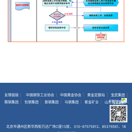
|
|
|
|
友情链接 ：
中国钢铁工业协会
中国黄金协会
黄金定额站
宝武集团
|
|
|
|
|
|
鞍钢集团
包钢集团
首钢集团
马钢集团
紫金矿业
山东黄金集团
北京市通州区新华西街万达广场C座13层， 010-67575912、85376561、18