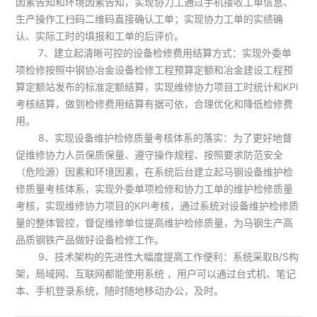
因素告知和环境因素告知，实现协力工通过手机接收工单信息、
生产操作工扫码二维码直接确认工单；实现协力工单的实绩确
认、实际工时的填报和工单的后评价。
7、建立起清晰可控的设备检修费用结算方式：实现外委单
项检修按照中钢协冶金设备检修工程预算定额和冶金建设工程预
算定额站发布的标准定额结算，实现维修协力项目工时统计和KPI
考核结算，做到检修费用结算有据可依，合理优化和降低检修费
用。
8、实现设备维护检修质量考核体系的落实：为了更好地督
促维修协力人员保质保量、遵守操作规程、按照要求防范安全
（危险源）因素和环境因素，在系统后台建立起马钢设备维护检
修质量考核体系，实现外委单项检修和协力工单的维护检修质量
考核，实现维修协力项目的KPI考核，通过系统对设备维护检修质
量的整体管控，督促维修单位提高维护检修质量，为马钢生产高
品质钢铁产品做好设备检修工作。
9、技术架构的先进性大幅度提高工作便利：系统采取B/S构
架，局域网、互联网都能使用系统 ，用户可以通过台式机、笔记
本、手机登录系统，随时随地移动办公，及时。