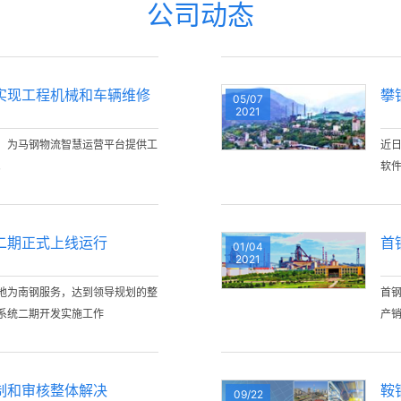
公司动态
实现工程机械和车辆维修
攀
05/07
2021
，为马钢物流智慧运营平台提供工
近
。
软件
二期正式上线运行
首
01/04
2021
地为南钢服务，达到领导规划的整
首
系统二期开发实施工作
产
制和审核整体解决
鞍
09/22