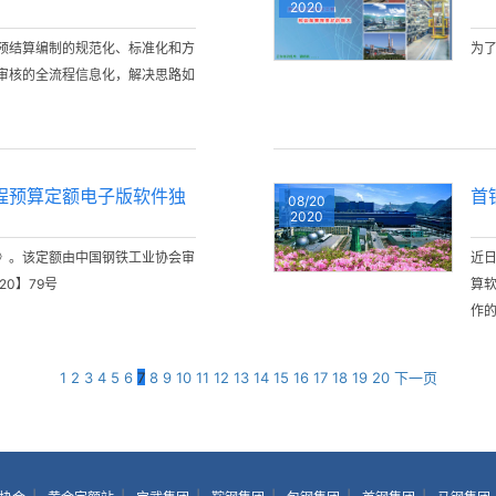
2020
预结算编制的规范化、标准化和方
为
审核的全流程信息化，解决思路如
程预算定额电子版软件独
首
08/20
2020
》。该定额由中国钢铁工业协会审
近
0】79号
算
作
1
2
3
4
5
6
7
8
9
10
11
12
13
14
15
16
17
18
19
20
下一页